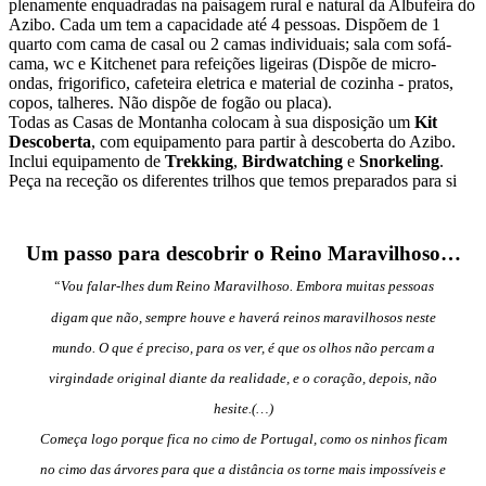
plenamente enquadradas na paisagem rural e natural da Albufeira do
Azibo. Cada um tem a capacidade até 4 pessoas. Dispõem de 1
quarto com cama de casal ou 2 camas individuais; sala com sofá-
cama, wc e Kitchenet para refeições ligeiras (Dispõe de micro-
ondas, frigorifico, cafeteira eletrica e material de cozinha - pratos,
copos, talheres. Não dispõe de fogão ou placa).
Todas as Casas de Montanha colocam à sua disposição um
Kit
Descoberta
, com equipamento para partir à descoberta do Azibo.
Inclui equipamento de
Trekking
,
Birdwatching
e
Snorkeling
.
Peça na receção os diferentes trilhos que temos preparados para si
Um passo para descobrir o Reino Maravilhoso…
Vou falar-lhes dum Reino Maravilhoso. Embora muitas pessoas
“
digam que não, sempre houve e haverá reinos maravilhosos neste
mundo. O que é preciso, para os ver, é que os olhos não percam a
virgindade original diante da realidade, e o coração, depois, não
hesite.(…)
Começa logo porque fica no cimo de Portugal, como os ninhos ficam
no cimo das árvores para que a distância os torne mais impossíveis e