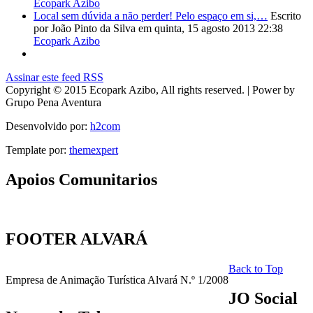
Ecopark Azibo
Local sem dúvida a não perder! Pelo espaço em si,…
Escrito
por João Pinto da Silva
em quinta, 15 agosto 2013 22:38
Ecopark Azibo
Assinar este feed RSS
Copyright © 2015 Ecopark Azibo, All rights reserved. | Power by
Grupo Pena Aventura
Desenvolvido por:
h2com
Template por:
themexpert
Apoios
Comunitarios
FOOTER
ALVARÁ
Back to Top
Empresa de Animação Turística Alvará N.º 1/2008
JO
Social