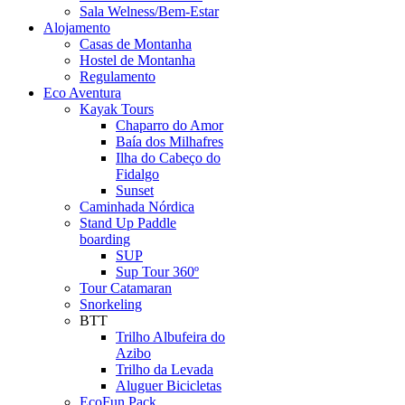
Sala Welness/Bem-Estar
Alojamento
Casas de Montanha
Hostel de Montanha
Regulamento
Eco Aventura
Kayak Tours
Chaparro do Amor
Baía dos Milhafres
Ilha do Cabeço do
Fidalgo
Sunset
Caminhada Nórdica
Stand Up Paddle
boarding
SUP
Sup Tour 360º
Tour Catamaran
Snorkeling
BTT
Trilho Albufeira do
Azibo
Trilho da Levada
Aluguer Bicicletas
EcoFun Pack