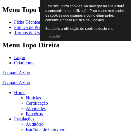
Este site utiliza cookies. Ao navegar no site estará
Menu
Topo Esquerda
a consentir a sua utilização.Para saber mais sobre
os cookies que usamos e como eliminá-los,
consulte a nossa
Política de Cookies
.
Ficha Técnica
Política de Privacidade
Eu aceito a utilização de cookies deste site.
Termos de Uso
Aceitar
Menu
Topo Direita
Login
Criar conta
Ecopark Azibo
Ecopark Azibo
Home
Notícias
Certificação
Atividades
Parceiros
Instalações
Auditório
Bar/Sala de Convivio