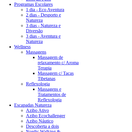
Programas Escolares
1 dia - Eco Aventura
2 dias - Desporto e
Natureza
3 dias - Natureza e
Diversão
3 dias - Aventura e
Natureza
Wellness
Massagens
Massagem de
relaxamento c/ Aroma
Terapia
Massagem c/ Taças
Tibetanas
Reflexologia
Massagens e
Tratamentos de
Reflexologia
Escapadas Natureza
Azibo Ativo
Azibo Ecochallenger
Azibo Náutico
Descoberta a dois
Nordic Walking &