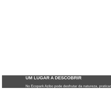
UM LUGAR A DESCOBRIR
No Ecopark Azibo pode desfrutar da natureza, praticar