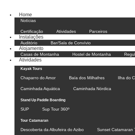
Home
Notícias
Certificação
Atividades
Parceiros
Instalações
Auditório
Bar/Sala de Convívio
Alojamento
Casas de Montanha
Hostel de Montanha
Regu
Atividades
Kayak Tours
Chaparro do Amor
Baía dos Milhafres
Ilha do 
Caminhada Aquática
Caminhada Nórdica
Stand Up Paddle Boarding
SUP
Sup Tour 360º
Tour Catamaran
Descoberta da Albufeira do Azibo
Sunset Catamaran 