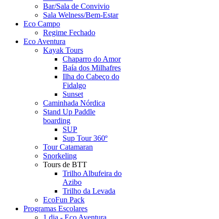
Bar/Sala de Convivio
Sala Welness/Bem-Estar
Eco Campo
Regime Fechado
Eco Aventura
Kayak Tours
Chaparro do Amor
Baía dos Milhafres
Ilha do Cabeço do
Fidalgo
Sunset
Caminhada Nórdica
Stand Up Paddle
boarding
SUP
Sup Tour 360º
Tour Catamaran
Snorkeling
Tours de BTT
Trilho Albufeira do
Azibo
Trilho da Levada
EcoFun Pack
Programas Escolares
1 dia - Eco Aventura