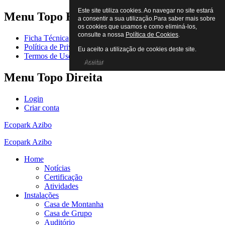
Este site utiliza cookies. Ao navegar no site estará
Menu
Topo Esquerda
a consentir a sua utilização.Para saber mais sobre
os cookies que usamos e como eliminá-los,
consulte a nossa
Política de Cookies
.
Ficha Técnica
Política de Privacidade
Eu aceito a utilização de cookies deste site.
Termos de Uso
Aceitar
Menu
Topo Direita
Login
Criar conta
Ecopark Azibo
Ecopark Azibo
Home
Notícias
Certificação
Atividades
Instalações
Casa de Montanha
Casa de Grupo
Auditório