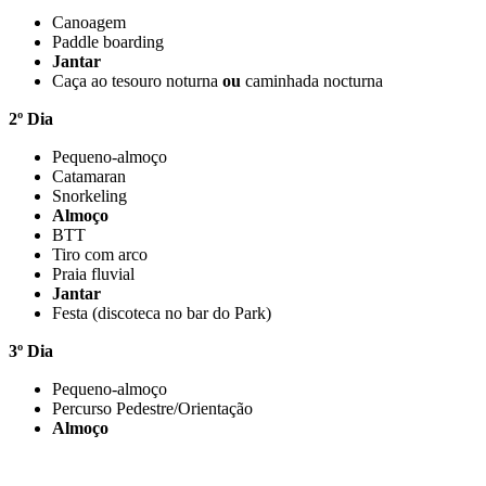
Canoagem
Paddle boarding
Jantar
Caça ao tesouro noturna
ou
caminhada nocturna
2º Dia
Pequeno-almoço
Catamaran
Snorkeling
Almoço
BTT
Tiro com arco
Praia fluvial
Jantar
Festa (discoteca no bar do Park)
3º Dia
Pequeno-almoço
Percurso Pedestre/Orientação
Almoço