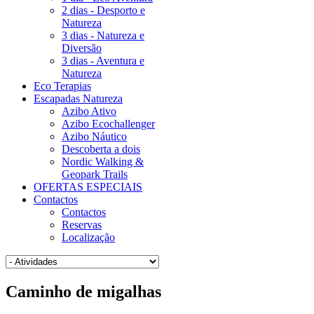
2 dias - Desporto e
Natureza
3 dias - Natureza e
Diversão
3 dias - Aventura e
Natureza
Eco Terapias
Escapadas Natureza
Azibo Ativo
Azibo Ecochallenger
Azibo Náutico
Descoberta a dois
Nordic Walking &
Geopark Trails
OFERTAS ESPECIAIS
Contactos
Contactos
Reservas
Localização
Caminho
de migalhas