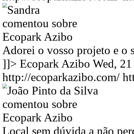
Adorei o vosso projeto e o
]]>
Ecopark Azibo
Wed, 21
http://ecoparkazibo.com/
ht
Local sem dúvida a não per