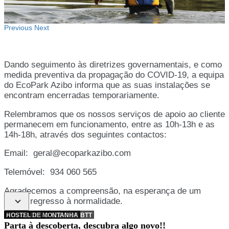
Previous
Next
Dando seguimento às diretrizes governamentais, e como
medida preventiva da propagação do COVID-19, a equipa
do EcoPark Azibo informa que as suas instalações se
encontram encerradas temporariamente.
Relembramos que os nossos serviços de apoio ao cliente
permanecem em funcionamento, entre as 10h-13h e as
14h-18h, através dos seguintes contactos:
Email:
geral@ecoparkazibo.com
Telemóvel: 934 060 565
Agradecemos a compreensão, na esperança de um
rápido regresso à normalidade.
DESCUBRA O AZIBO DE BTT
ALOJAMENTO
ATIVIDADES
HOSTEL DE MONTANHA
Parta à descoberta, descubra algo novo!!