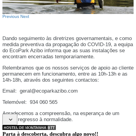
Previous
Next
Dando seguimento às diretrizes governamentais, e como
medida preventiva da propagação do COVID-19, a equipa
do EcoPark Azibo informa que as suas instalações se
encontram encerradas temporariamente.
Relembramos que os nossos serviços de apoio ao cliente
permanecem em funcionamento, entre as 10h-13h e as
14h-18h, através dos seguintes contactos:
Email:
geral@ecoparkazibo.com
Telemóvel: 934 060 565
Agradecemos a compreensão, na esperança de um
rápido regresso à normalidade.
DESCUBRA O AZIBO DE BTT
ALOJAMENTO
ATIVIDADES
HOSTEL DE MONTANHA
Parta à descoberta, descubra algo novo!!