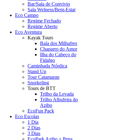
Bar/Sala de Convivio
Sala Welness/Bem-Estar
Eco Campo
Regime Fechado
Regime Aberto
Eco Aventura
Kayak Tours
Baía dos Milhafres
Chaparro do Amor
Ilha do Cabeço do
Fidalgo
Caminhada Nórdica
Stand Up
Tour Catamaran
Snorkeling
Tours de BTT
Trilho da Levada
Trilho Albufeira do
Azibo
EcoFun Pack
Eco Escolas
1 Dia
2 Dias
3 Dias
EcoPark Azibo + Pena