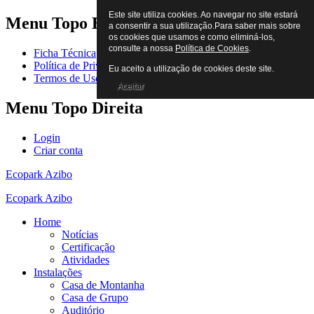
Este site utiliza cookies. Ao navegar no site estará
Menu
Topo Esquerda
a consentir a sua utilização.Para saber mais sobre
os cookies que usamos e como eliminá-los,
consulte a nossa
Política de Cookies
.
Ficha Técnica
Política de Privacidade
Eu aceito a utilização de cookies deste site.
Termos de Uso
Aceitar
Menu
Topo Direita
Login
Criar conta
Ecopark Azibo
Ecopark Azibo
Home
Notícias
Certificação
Atividades
Instalações
Casa de Montanha
Casa de Grupo
Auditório