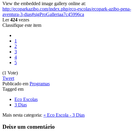
View the embedded image gallery online at:
http://ecoparkazibo.com/index.php/eco-escolas/ecopark-azibo-pena-
aventura-3-dias#sigProGalleriaa7c45996ca
Ler
424
vezes
Classifique este item
1
2
3
4
5
(1 Vote)
Tweet
Publicado em
Programas
Tagged em
Eco Escolas
3 Dias
Mais nesta categoria:
« Eco Escola - 3 Dias
Deixe um comentário