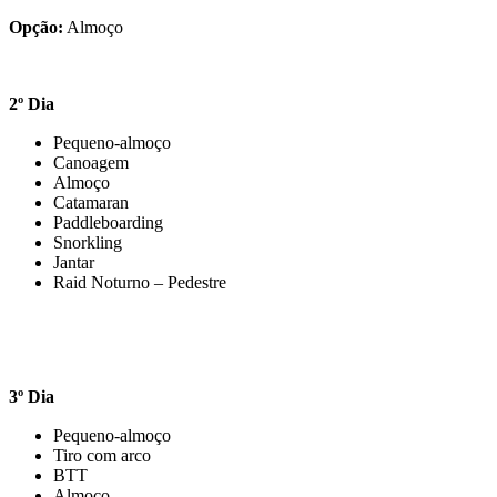
Opção:
Almoço
2º Dia
Pequeno-almoço
Canoagem
Almoço
Catamaran
Paddleboarding
Snorkling
Jantar
Raid Noturno – Pedestre
3º Dia
Pequeno-almoço
Tiro com arco
BTT
Almoço