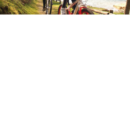
O percurso decorre ao longo das margens Albufeira do Azibo. Com
duração de 1 hora, aproximadamente, inicia e termina no
EcoParkAzibo. O grau de exigência é relativo tendo em conta a
preparação da pessoa.
Duração:
+/- 1 h
Nível:
Iniciação
Inclui:
Bicicleta, Capacete e Guia
Equipamento da responsabilidade do Praticante:
roupa
confortável (de preferência desportiva)
Grupo Mínimo:
4 pessoas
Preços/Pessoa: 6€