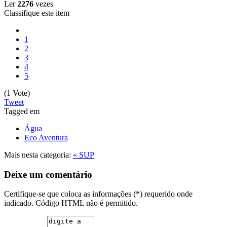
Ler
2276
vezes
Classifique este item
1
2
3
4
5
(1 Vote)
Tweet
Tagged em
Água
Eco Aventura
Mais nesta categoria:
« SUP
Deixe um comentário
Certifique-se que coloca as informações (*) requerido onde
indicado. Código HTML não é permitido.