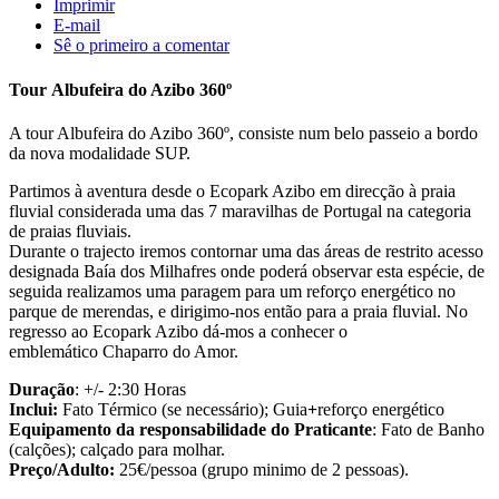
Imprimir
E-mail
Sê o primeiro a comentar
Tour Albufeira do Azibo 360º
A tour Albufeira do Azibo 360º, consiste num belo passeio a bordo
da nova modalidade SUP.
Partimos à aventura desde o Ecopark Azibo em direcção à praia
fluvial considerada uma das 7 maravilhas de Portugal na categoria
de praias fluviais.
Durante o trajecto iremos contornar uma das áreas de restrito acesso
designada Baía dos Milhafres onde poderá observar esta espécie, de
seguida realizamos uma paragem para um reforço energético no
parque de merendas, e dirigimo-nos então para a praia fluvial. No
regresso ao Ecopark Azibo dá-mos a conhecer o
emblemático Chaparro do Amor.
Duração
: +/- 2:30 Horas
Inclui:
Fato Térmico (se necessário); Guia
+
reforço energético
Equipamento da responsabilidade do Praticante
: Fato de Banho
(calções); calçado para molhar.
Preço/Adulto:
25€/pessoa (grupo minimo de 2 pessoas).