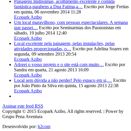
Paisagens lindissimas, acolhimento excelente e comida
fantástica,parabens a Dna Fatima,a…
Escrito por Jorge Freitas
em quinta, 06 novembro 2014 11:28
Ecopark Azibo
Um local maravilhoso, com pessoas espectaculares. A semana
que passei…
Escrito por Seminaristas dos Passionistas
em
sábado, 19 julho 2014 12:40
Ecopark Azibo
Local excelente pela paisagem, pelas instalações, pelas
atividades proporcionadas, o…
Escrito por Adelina Soares
em
segunda, 09 setembro 2013 20:54
Ecopark Azibo
Adorei o vosso projeto e o site está com muito…
Escrito por
Sandra
em quarta, 21 agosto 2013 16:09
Ecopark Azibo
Local sem dúvida a não perder! Pelo espaço em si,…
Escrito
por João Pinto da Silva
em quinta, 15 agosto 2013 22:38
Ecopark Azibo
Assinar este feed RSS
Copyright © 2015 Ecopark Azibo, All rights reserved. | Power by
Grupo Pena Aventura
Desenvolvido por:
h2com