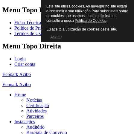
Este site utiliza cookies. Ao navegar no site estará
Menu
Topo Esquerda
a consentir a sua utilização.Para saber mais sobre
os cookies que usamos e como eliminá-los,
consulte a nossa
Política de Cookies
.
Ficha Técnica
Política de Privacidade
Eu aceito a utilização de cookies deste site.
Termos de Uso
Aceitar
Menu
Topo Direita
Login
Criar conta
Ecopark Azibo
Ecopark Azibo
Home
Notícias
Certificação
Atividades
Parceiros
Instalações
Auditório
Bar/Sala de Convivio