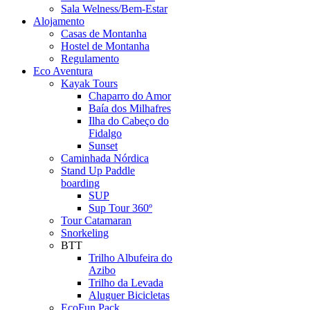
Sala Welness/Bem-Estar
Alojamento
Casas de Montanha
Hostel de Montanha
Regulamento
Eco Aventura
Kayak Tours
Chaparro do Amor
Baía dos Milhafres
Ilha do Cabeço do
Fidalgo
Sunset
Caminhada Nórdica
Stand Up Paddle
boarding
SUP
Sup Tour 360º
Tour Catamaran
Snorkeling
BTT
Trilho Albufeira do
Azibo
Trilho da Levada
Aluguer Bicicletas
EcoFun Pack