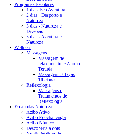
Programas Escolares
1 dia - Eco Aventura
2 dias - Desporto e
Natureza
3 dias - Natureza e
Diversão
3 dias - Aventura e
Natureza
Wellness
Massagens
Massagem de
relaxamento c/ Aroma
Terapia
Massagem c/ Taças
Tibetanas
Reflexologia
Massagens e
Tratamentos de
Reflexologia
Escapadas Natureza
Azibo Ativo
Azibo Ecochallenger
Azibo Náutico
Descoberta a dois
Nordic Walking &