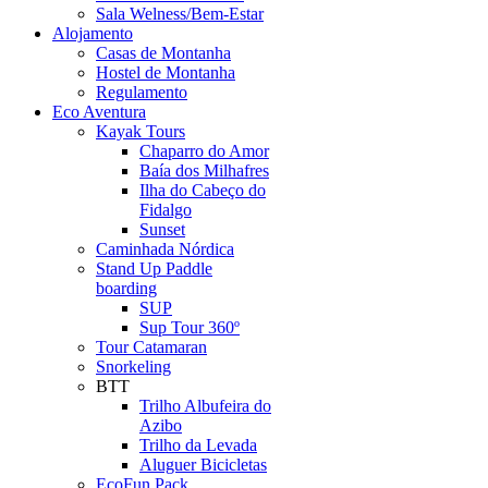
Sala Welness/Bem-Estar
Alojamento
Casas de Montanha
Hostel de Montanha
Regulamento
Eco Aventura
Kayak Tours
Chaparro do Amor
Baía dos Milhafres
Ilha do Cabeço do
Fidalgo
Sunset
Caminhada Nórdica
Stand Up Paddle
boarding
SUP
Sup Tour 360º
Tour Catamaran
Snorkeling
BTT
Trilho Albufeira do
Azibo
Trilho da Levada
Aluguer Bicicletas
EcoFun Pack