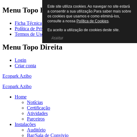
Este site utiliza cookies. Ao navegar no site estará
Menu
Topo Esquerda
a consentir a sua utilização.Para saber mais sobre
os cookies que usamos e como eliminá-los,
consulte a nossa
Política de Cookies
.
Ficha Técnica
Política de Privacidade
Eu aceito a utilização de cookies deste site.
Termos de Uso
Aceitar
Menu
Topo Direita
Login
Criar conta
Ecopark Azibo
Ecopark Azibo
Home
Notícias
Certificação
Atividades
Parceiros
Instalações
Auditório
Bar/Sala de Convivio