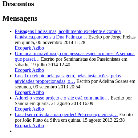
Descontos
Mensagens
Paisagens lindissimas, acolhimento excelente e comida
fantástica,parabens a Dna Fatima,a…
Escrito por Jorge Freitas
em quinta, 06 novembro 2014 11:28
Ecopark Azibo
Um local maravilhoso, com pessoas espectaculares. A semana
que passei…
Escrito por Seminaristas dos Passionistas
em
sábado, 19 julho 2014 12:40
Ecopark Azibo
Local excelente pela paisagem, pelas instalações, pelas
atividades proporcionadas, o…
Escrito por Adelina Soares
em
segunda, 09 setembro 2013 20:54
Ecopark Azibo
Adorei o vosso projeto e o site está com muito…
Escrito por
Sandra
em quarta, 21 agosto 2013 16:09
Ecopark Azibo
Local sem dúvida a não perder! Pelo espaço em si,…
Escrito
por João Pinto da Silva
em quinta, 15 agosto 2013 22:38
Ecopark Azibo