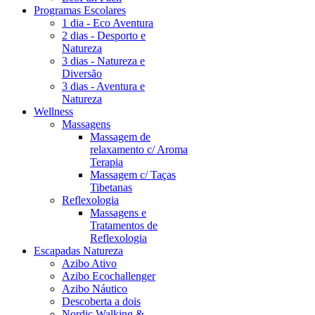
Programas Escolares
1 dia - Eco Aventura
2 dias - Desporto e
Natureza
3 dias - Natureza e
Diversão
3 dias - Aventura e
Natureza
Wellness
Massagens
Massagem de
relaxamento c/ Aroma
Terapia
Massagem c/ Taças
Tibetanas
Reflexologia
Massagens e
Tratamentos de
Reflexologia
Escapadas Natureza
Azibo Ativo
Azibo Ecochallenger
Azibo Náutico
Descoberta a dois
Nordic Walking &