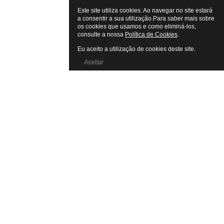
Este site utiliza cookies. Ao navegar no site estará
a consentir a sua utilização.Para saber mais sobre
os cookies que usamos e como eliminá-los,
consulte a nossa
Política de Cookies
.
Eu aceito a utilização de cookies deste site.
Aceitar