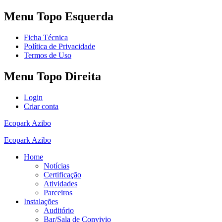
Menu
Topo Esquerda
Ficha Técnica
Política de Privacidade
Termos de Uso
Menu
Topo Direita
Login
Criar conta
Ecopark Azibo
Ecopark Azibo
Home
Notícias
Certificação
Atividades
Parceiros
Instalações
Auditório
Bar/Sala de Convivio