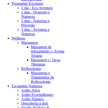
Programas Escolares
1 dia - Eco Aventura
2 dias - Desporto e
Natureza
3 dias - Natureza e
Diversão
3 dias - Aventura e
Natureza
Wellness
Massagens
Massagem de
relaxamento c/ Aroma
Terapia
Massagem c/ Taças
Tibetanas
Reflexologia
Massagens e
Tratamentos de
Reflexologia
Escapadas Natureza
Azibo Ativo
Azibo Ecochallenger
Azibo Náutico
Descoberta a dois
Nordic Walking &