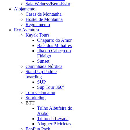
Sala Welness/Bem-Estar
Alojamento
Casas de Montanha
Hostel de Montanha
Regulamento
Eco Aventura
Kayak Tours
Chaparro do Amor
Baía dos Milhafres
Ilha do Cabeço do
Fidalgo
Sunset
Caminhada Nórdica
Stand Up Paddle
boarding
SUP
Sup Tour 360º
Tour Catamaran
Snorkeling
BTT
Trilho Albufeira do
Azibo
Trilho da Levada
Aluguer Bicicletas
EcoFun Pack