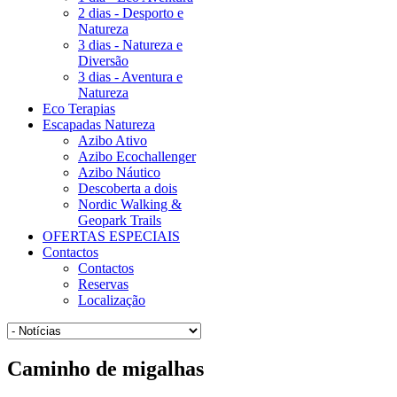
2 dias - Desporto e
Natureza
3 dias - Natureza e
Diversão
3 dias - Aventura e
Natureza
Eco Terapias
Escapadas Natureza
Azibo Ativo
Azibo Ecochallenger
Azibo Náutico
Descoberta a dois
Nordic Walking &
Geopark Trails
OFERTAS ESPECIAIS
Contactos
Contactos
Reservas
Localização
Caminho
de migalhas