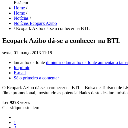
Está em...
Home
/
Home
/
Notícias
/
Notícias Ecopark Azibo
/
Ecopark Azibo dá-se a conhecer na BTL
Ecopark Azibo dá-se a conhecer na BTL
sexta, 01 março 2013 11:18
tamanho da fonte
diminuir o tamanho da fonte
aumentar o tama
Imprimir
E-mail
Sê o primeiro a comentar
O Ecopark Azibo dá-se a conhecer na BTL – Bolsa de Turismo de Lisbo
filme promocional, mostrando as potencialidades deste destino turístic
Ler
9273
vezes
Classifique este item
1
2