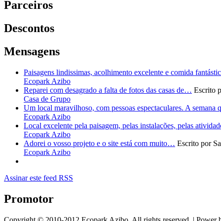
Parceiros
Descontos
Mensagens
Paisagens lindissimas, acolhimento excelente e comida fantást
Ecopark Azibo
Reparei com desagrado a falta de fotos das casas de…
Escrito 
Casa de Grupo
Um local maravilhoso, com pessoas espectaculares. A semana 
Ecopark Azibo
Local excelente pela paisagem, pelas instalações, pelas ativid
Ecopark Azibo
Adorei o vosso projeto e o site está com muito…
Escrito por S
Ecopark Azibo
Assinar este feed RSS
Promotor
Copyright © 2010-2012 Ecopark Azibo, All rights reserved. | Power