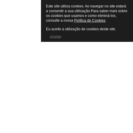
Este site utiliza cookies. Ao navegar no site estará
a consentir a sua utilização.Para saber mais sobre
os cookies que usamos e como eliminá-los,
consulte a nossa
Política de Cookies
.
Eu aceito a utilização de cookies deste site.
Aceitar