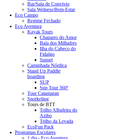
Bar/Sala de Convivio
Sala Welness/Bem-Estar
Eco Campo
Regime Fechado
Eco Aventura
Kayak Tours
Chaparro do Amor
Baía dos Milhafres
Ilha do Cabeço do
Fidalgo
Sunset
Caminhada Nórdica
Stand Up Paddle
boarding
SUP
Sup Tour 360º
Tour Catamaran
Snorkeling
Tours de BTT
Trilho Albufeira do
Azibo
Trilho da Levada
EcoFun Pack
Programas Escolares
1 dia - Eco Aventura