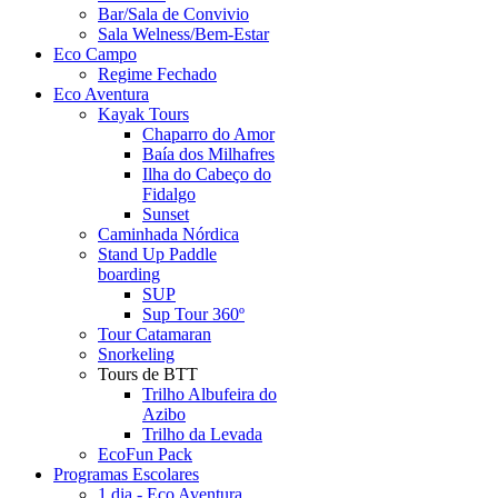
Bar/Sala de Convivio
Sala Welness/Bem-Estar
Eco Campo
Regime Fechado
Eco Aventura
Kayak Tours
Chaparro do Amor
Baía dos Milhafres
Ilha do Cabeço do
Fidalgo
Sunset
Caminhada Nórdica
Stand Up Paddle
boarding
SUP
Sup Tour 360º
Tour Catamaran
Snorkeling
Tours de BTT
Trilho Albufeira do
Azibo
Trilho da Levada
EcoFun Pack
Programas Escolares
1 dia - Eco Aventura