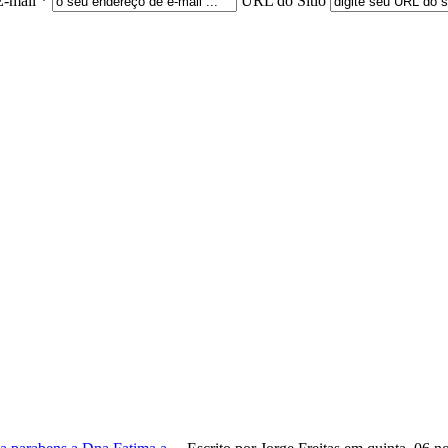
E-mail *
URL do Sítio