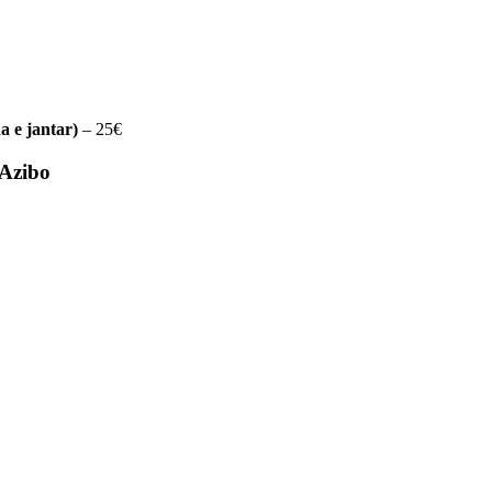
 e jantar)
– 25€
 Azibo