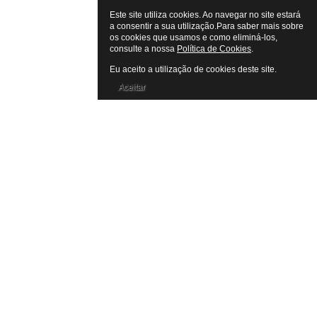
Este site utiliza cookies. Ao navegar no site estará
a consentir a sua utilização.Para saber mais sobre
os cookies que usamos e como eliminá-los,
consulte a nossa
Política de Cookies
.
Eu aceito a utilização de cookies deste site.
Aceitar