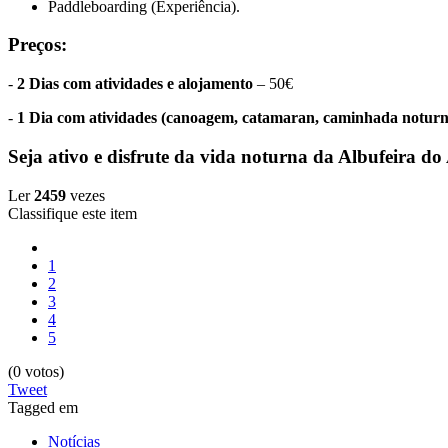
Paddleboarding (Experiência).
Preços:
-
2 Dias com atividades e alojamento
– 50€
-
1 Dia com atividades (canoagem, catamaran, caminhada noturna
Seja ativo e disfrute da vida noturna da Albufeira do
Ler
2459
vezes
Classifique este item
1
2
3
4
5
(0 votos)
Tweet
Tagged em
Notícias