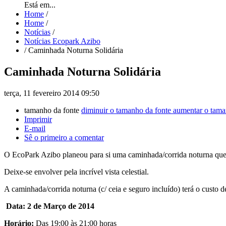
Está em...
Home
/
Home
/
Notícias
/
Notícias Ecopark Azibo
/
Caminhada Noturna Solidária
Caminhada Noturna Solidária
terça, 11 fevereiro 2014 09:50
tamanho da fonte
diminuir o tamanho da fonte
aumentar o tama
Imprimir
E-mail
Sê o primeiro a comentar
O EcoPark Azibo planeou para si uma caminhada/corrida noturna que in
Deixe-se envolver pela incrível vista celestial.
A caminhada/corrida noturna (c/ ceia e seguro incluído) terá o custo 
Data: 2 de Março de 2014
Horário:
Das 19:00 às 21:00 horas