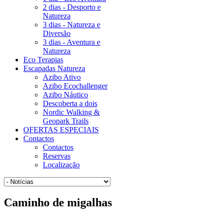
2 dias - Desporto e
Natureza
3 dias - Natureza e
Diversão
3 dias - Aventura e
Natureza
Eco Terapias
Escapadas Natureza
Azibo Ativo
Azibo Ecochallenger
Azibo Náutico
Descoberta a dois
Nordic Walking &
Geopark Trails
OFERTAS ESPECIAIS
Contactos
Contactos
Reservas
Localização
Caminho
de migalhas