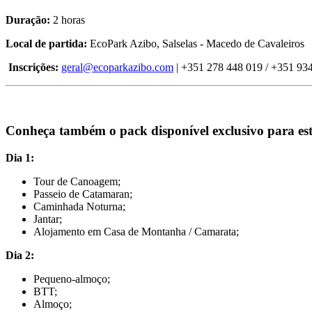
Duração:
2 horas
Local de partida:
EcoPark Azibo, Salselas - Macedo de Cavaleiros
Inscrições:
geral@ecoparkazibo.com
| +351 278 448 019 / +351 93
Conheça também o pack disponível exclusivo para es
Dia 1:
Tour de Canoagem;
Passeio de Catamaran;
Caminhada Noturna;
Jantar;
Alojamento em Casa de Montanha / Camarata;
Dia 2:
Pequeno-almoço;
BTT;
Almoço;